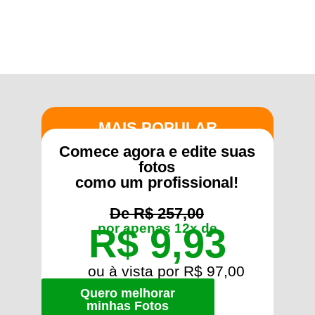
MAIS POPULAR
Comece agora
e edite suas
fotos
como um profissional!
De R$ 257,00
por apenas 12x de
R$ 9,93
ou à vista por R$ 97,00
Quero melhorar
minhas Fotos